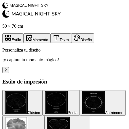
50 × 70 cm
Estilo
Momento
Texto
Diseño
Personaliza tu diseño
¡y captura tu momento mágico!
?
Estilo de impresión
Clásico
Poeta
Astrónomo