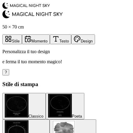
50 × 70 cm
Stile
Momento
Testo
Design
Personalizza il tuo design
e ferma il tuo momento magico!
?
Stile di stampa
Classico
Poeta