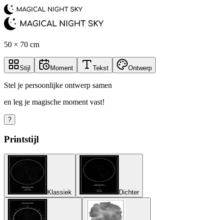
50 × 70 cm
Stijl
Moment
Tekst
Ontwerp
Stel je persoonlijke ontwerp samen
en leg je magische moment vast!
?
Printstijl
Klassiek
Dichter