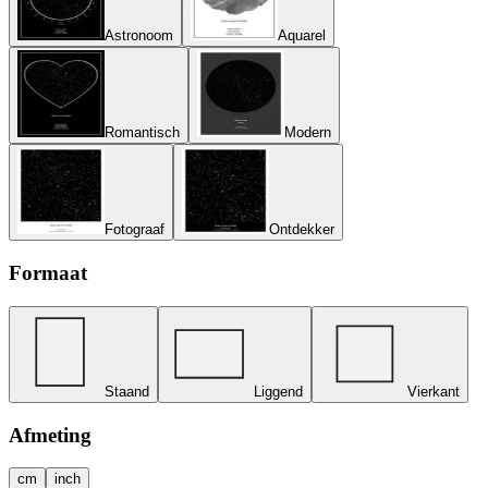
Astronoom
Aquarel
Romantisch
Modern
Fotograaf
Ontdekker
Formaat
Staand
Liggend
Vierkant
Afmeting
cm
inch